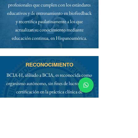
profesionales que cumplen con los estándares
educativos y de entrenamiento en biofeedback
y recertifica paulatinamente a los que
actualizan su conocimiento mediante
educación continua, en Hispanoamérica.
RECONOCIMIENTO
BCIA-H, afiliado a BCIA, es reconocida como
organismo autónomo, sin fines de lucro, para la
certificación en la práctica clínica de
biofeebdack por la
Association of Applied
Psychophysiology and Biofeedback
(AAPB),
la
Biofeedback Federation of Europe
(BFE), y
la
International Society for Neurofeedback
and Research
(ISNR).